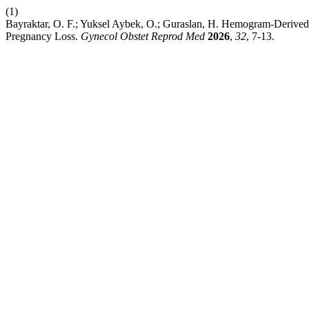
(1)
Bayraktar, O. F.; Yuksel Aybek, O.; Guraslan, H. Hemogram-Derived 
Pregnancy Loss.
Gynecol Obstet Reprod Med
2026
,
32
, 7-13.